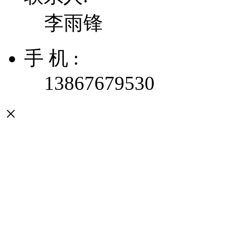
李雨锋
手 机 :
13867679530
×